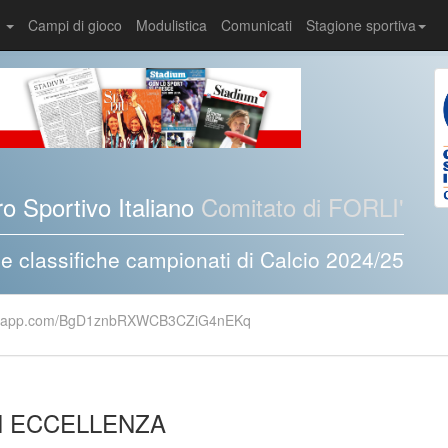
i
Campi di gioco
Modulistica
Comunicati
Stagione sportiva
o Sportivo Italiano
Comitato di FORLI'
i e classifiche campionati di Calcio 2024/25
whatsapp.com/BgD1znbRXWCB3CZiG4nEKq
N ECCELLENZA