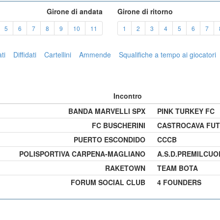
Girone di andata
Girone di ritorno
urrent)
5
6
7
8
9
10
11
1
2
3
4
5
6
7
ti
Diffidati
Cartellini
Ammende
Squalifiche a tempo ai giocatori
Incontro
BANDA MARVELLI SPX
PINK TURKEY FC
FC BUSCHERINI
CASTROCAVA FUT
PUERTO ESCONDIDO
CCCB
POLISPORTIVA CARPENA-MAGLIANO
A.S.D.PREMILCUO
RAKETOWN
TEAM BOTA
FORUM SOCIAL CLUB
4 FOUNDERS