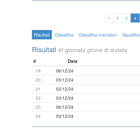
(c
1
2
3
4
Risultati
Classifica
Classifica marcatori
Squalifica
Risultati
4ª giornata girone di andata
#
Data
19
06/12/24
20
05/12/24
21
02/12/24
22
03/12/24
23
06/12/24
24
03/12/24