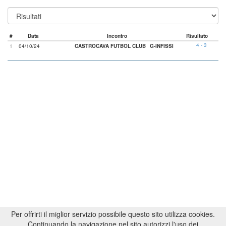
#
Data
Incontro
Risultato
4 - 3
1
04/10/24
CASTROCAVA FUTBOL CLUB
G-INFISSI
Per offrirti il miglior servizio possibile questo sito utilizza cookies.
Continuando la navigazione nel sito autorizzi l'uso dei