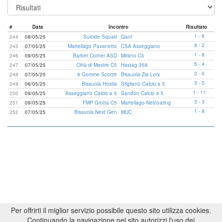
#
Data
Incontro
Risultato
1 - 6
244
08/05/25
Suicide Squad
Qanl
8 - 2
245
07/05/25
Martellago Pavanetto
CSA Asseggiano
1 - 8
246
09/05/25
Barber Corner ASD
Mirano C5
5 - 4
247
07/05/25
Città di Mestre C5
Hastag 358
3 - 0
248
07/05/25
6 Gomme Scorzè
Bissuola Zia Lory
3 - 5
249
06/05/25
Bissuola Hostia
Stigliano Calcio a 5
1 - 11
250
09/05/25
Asseggiano Calcio a 5
Sandon Calcio a 5
3 - 3
251
09/05/25
FMP Grotta C5
Martellago Netcoating
1 - 8
252
07/05/25
Bissuola Next Gen
MUC
Per offrirti il miglior servizio possibile questo sito utilizza cookies.
Continuando la navigazione nel sito autorizzi l'uso dei