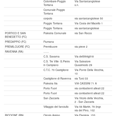
Colombare-Poggio
Via Santarcangiolese
Torriana
s.n.
Comunale Poggio
Torriana
corpolo
via santarcangiolese 50
Poggio Torriana
Via Costa del Macello 1
Poggio Torriana
via santarcangiolese
PORTICO E SAN
Palestra Comunale
via San Rocco
BENEDETTO (FC)
PREDAPPIO (FC)
Fiumana
PREMILCUORE (FC)
Premilcuore
via pieve 2
RAVENNA (RA)
.......
C.S. Savarna
Via dellìArtigli18
C.S. Tre Ville -S.Pietro
Via Salvatore
in Campiano
Quasimodo 29
C.T.C. 70 Castiglione
Via Ponte Della Vecchia,
10
Castiglione di Ravenna
via Turci 33
Palestra Itis
VIA CASSINI 71 A
Porto Fuori
via combattenti alleati 22
Porto Fuori
via combattenti alleati 22
San Zaccaria
Via Vicolo della Vecchia,
2 - San Zaccaria
Villaggio del fanciullo
Via 56 Martiri, 79 (ingr.
via del Pino, 102
RICCIONE (RN)
Circolo Areion
Via Flaminia, 153