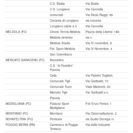
C.S. Badia
Via Badia
C.S. Longiano
Via Cannella
comunale
Via Decio Raggi, 48
Crocetta di Longiano
via crocetta
Longiano calcio a 5
Via Cannella
MELDOLA (FC)
Circolo Tennis Meldola
Piazza della Liberta' 18b
Meldola sintetico
via x
Meldola Stadio
Via IV novembre, 6
Pal. Sport Meldola
Via IV Novembre, 4
San Colombano
.
MERCATO SARACENO (FC)
Bacciolino
C.S. "A.Fiorellini"
Piavola
Cella
Via Palmiro Togliatti,
Comunale Tigli
Via Garibaldi, 70
Comunale Tozzi
Viale Matteotti, 30
Mercato Tigli
Via Garibaldi s.n.
Piavola
MODIGLIANA (FC)
Palazzo Sport
P.le Enzo Ferrari, 1
Modigliana
MONTIANO (FC)
Montiano
Via Circonvallazione, 2
NOVAFELTRIA (PU)
Perticara
via Guido Donega ni
POGGIO BERNI (RN)
Camerano di Poggio
Via delle Industrie
Torriana