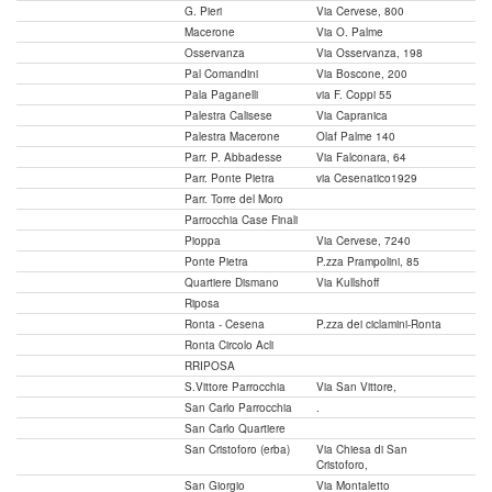
G. Pieri
Via Cervese, 800
Macerone
Via O. Palme
Osservanza
Via Osservanza, 198
Pal Comandini
Via Boscone, 200
Pala Paganelli
via F. Coppi 55
Palestra Calisese
Via Capranica
Palestra Macerone
Olaf Palme 140
Parr. P. Abbadesse
Via Falconara, 64
Parr. Ponte Pietra
via Cesenatico1929
Parr. Torre del Moro
Parrocchia Case Finali
Pioppa
Via Cervese, 7240
Ponte Pietra
P.zza Prampolini, 85
Quartiere Dismano
Via Kullshoff
Riposa
Ronta - Cesena
P.zza dei ciclamini-Ronta
Ronta Circolo Acli
RRIPOSA
S.Vittore Parrocchia
Via San Vittore,
San Carlo Parrocchia
.
San Carlo Quartiere
San Cristoforo (erba)
Via Chiesa di San
Cristoforo,
San Giorgio
Via Montaletto