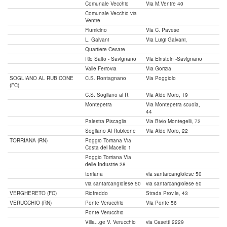
Comunale Vecchio
Via M.Ventre 40
Comunale Vecchio via
Ventre
Fiumicino
Via C. Pavese
L. Galvani
Via Luigi Galvani,
Quartiere Cesare
Rio Salto - Savignano
Via Einstein -Savignano
Valle Ferrovia
Via Gorizia
SOGLIANO AL RUBICONE
C.S. Rontagnano
Via Poggiolo
(FC)
C.S. Sogliano al R.
Via Aldo Moro, 19
Montepetra
Via Montepetra scuola,
44
Palestra Piscaglia
Via Bivio Montegelli, 72
Sogliano Al Rubicone
Via Aldo Moro, 22
TORRIANA (RN)
Poggio Torriana Via
Costa del Macello 1
Poggio Torriana Via
delle Industrie 28
torriana
via santarcangiolese 50
via santarcangiolese 50
via santarcangiolese 50
VERGHERETO (FC)
Riofreddo
Strada Prov.le, 43
VERUCCHIO (RN)
Ponte Verucchio
Via Ponte 56
Ponte Verucchio
Villa...ge V. Verucchio
via Casetti 2229