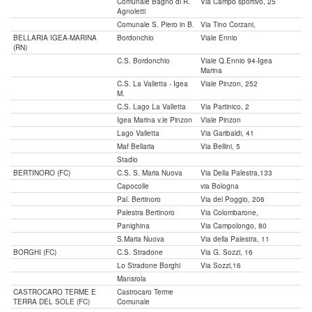
Comunale Bagno di R.
Via Campo sportivo, 25
Agnoletti
Comunale S. Piero in B.
Via Tino Corzani,
BELLARIA IGEA-MARINA
Bordonchio
Viale Ennio
(RN)
C.S. Bordonchio
Viale Q.Ennio 94-Igea
Marina
C.S. La Valletta - Igea
Viale Pinzon, 252
M.
C.S. Lago La Valletta
Via Partinico, 2
Igea Marina v.le Pinzon
Viale Pinzon
Lago Valletta
Via Garibaldi, 41
Maf Bellaria
Via Bellini, 5
Stadio
BERTINORO (FC)
C.S. S. Maria Nuova
Via Della Palestra,133
Capocolle
via Bologna
Pal. Bertinoro
Via del Poggio, 206
Palestra Bertinoro
Via Colombarone,
Panighina
Via Campolongo, 80
S.Maria Nuova
Via della Palestra, 11
BORGHI (FC)
C.S. Stradone
Via G. Sozzi, 16
Lo Stradone Borghi
Via Sozzi,16
Mansrola
CASTROCARO TERME E
Castrocaro Terme
TERRA DEL SOLE (FC)
Comunale