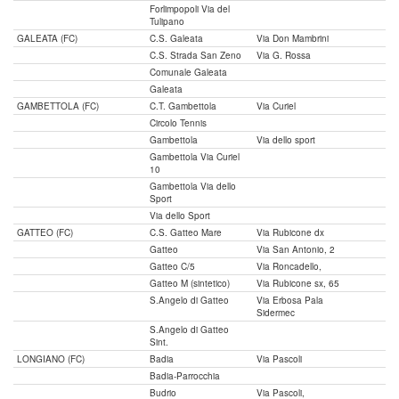
Forlimpopoli Via del
Tulipano
GALEATA (FC)
C.S. Galeata
Via Don Mambrini
C.S. Strada San Zeno
Via G. Rossa
Comunale Galeata
Galeata
GAMBETTOLA (FC)
C.T. Gambettola
Via Curiel
Circolo Tennis
Gambettola
Via dello sport
Gambettola Via Curiel
10
Gambettola Via dello
Sport
Via dello Sport
GATTEO (FC)
C.S. Gatteo Mare
Via Rubicone dx
Gatteo
Via San Antonio, 2
Gatteo C/5
Via Roncadello,
Gatteo M (sintetico)
Via Rubicone sx, 65
S.Angelo di Gatteo
Via Erbosa Pala
Sidermec
S.Angelo di Gatteo
Sint.
LONGIANO (FC)
Badia
Via Pascoli
Badia-Parrocchia
Budrio
Via Pascoli,