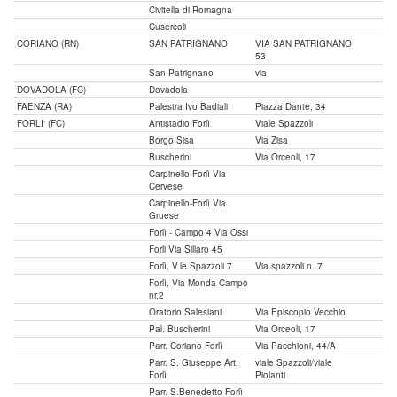
Civitella di Romagna
Cusercoli
CORIANO (RN)
SAN PATRIGNANO
VIA SAN PATRIGNANO
53
San Patrignano
via
DOVADOLA (FC)
Dovadola
FAENZA (RA)
Palestra Ivo Badiali
Piazza Dante, 34
FORLI' (FC)
Antistadio Forlì
Viale Spazzoli
Borgo Sisa
Via Zisa
Buscherini
Via Orceoli, 17
Carpinello-Forlì Via
Cervese
Carpinello-Forlì Via
Gruese
Forlì - Campo 4 Via Ossi
Forli Via Sillaro 45
Forlì, V.le Spazzoli 7
Via spazzoli n. 7
Forlì, Via Monda Campo
nr.2
Oratorio Salesiani
Via Episcopio Vecchio
Pal. Buscherini
Via Orceoli, 17
Parr. Coriano Forlì
Via Pacchioni, 44/A
Parr. S. Giuseppe Art.
viale Spazzoli/viale
Forlì
Piolanti
Parr. S.Benedetto Forlì