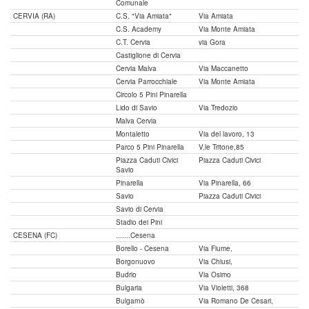
Comunale
CERVIA (RA)
C.S. "Via Amiata"
Via Amiata
C.S. Academy
Via Monte Amiata
C.T. Cervia
via Gora
Castiglione di Cervia
Cervia Malva
Via Maccanetto
Cervia Parrocchiale
Via Monte Amiata
Circolo 5 Pini Pinarella
Lido di Savio
Via Tredozio
Malva Cervia
Montaletto
Via del lavoro, 13
Parco 5 Pini Pinarella
V,le Tritone,85
Piazza Caduti Civici
Piazza Caduti Civici
Savio
Pinarella
Via Pinarella, 66
Savio
Piazza Caduti Civici
Savio di Cervia
Stadio dei Pini
CESENA (FC)
.......Cesena
Borello - Cesena
Via Fiume,
Borgonuovo
Via Chiusi,
Budrio
Via Osimo
Bulgaria
Via Violetti, 368
Bulgarnò
Via Romano De Cesari,