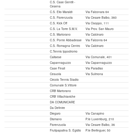
C.S. Case Gentili -
Cesena
C.S. Elio Maraldi
Via Falconara 64
C.S. Fiorenzuola
Via Cesare Balbo, 360
C.S. Kick Off
Via Osoppo, 111
C.S. La Torre S.M.V.
Via Prov. San Mauro
C.S. Martorano
Via Calcinaro
C.S. Ponte Abbadesse
Via Falconra 64
C.S. Romagna Centro
Via Calcinaro
C.Tennis Ippodromo
Calisese
Via Comunale, 401
Capannaguzzo
Via Capannaguzzo
Case Finali
Via Paradiso
Cesuola
Via Sulmona
Circolo Tennis Stadio
Comunale S.Vittore
CRB Martorano
CRB Villachiaviche
DA COMUNICARE
Da Definire
Diegaro
Via Canapino
Dismano
P.le Luxemburg, 210
Fiorenzuola
Via Cesare Balbo, 36
Frutipapalina S. Egidio
P.le Berlinguer, 50