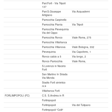
Parr.Forlì - Via Tripoli
137
Parr.S.Giuseppe
Via Acquaderni
Artigiano
Parrocchia Carpinello
Parrocchia Pianta
Via Tripoli
Parrocchia Pievequinta
Via del Cippo
Parrocchia Ronco
Viale Roma, 275
Parrocchia Villafranca
Parrocchia Villanova
Viale Bologna, 332
Pievequinta
Via Capoferro, 1
Ronco calcio a 5
Via longo, 2
Ronco Parrocchia
Viale Roma,
S.Lorenzo in Noceto
Forlì
San Martino In Strada
Via Monda
Stadio Forlì sintetico
nr.4
Villafranca Forlì
FORLIMPOPOLI (FC)
C.S. S.Andrea in R
Forlimpopoli
Forlimpopoli
Via del Tulipano
Forlimpopoli "Colli"