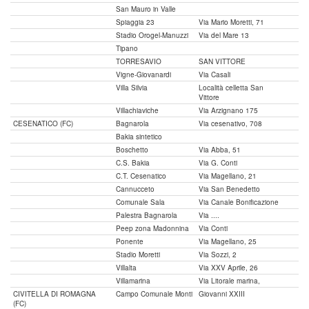
San Mauro in Valle
Spiaggia 23
Via Mario Moretti, 71
Stadio Orogel-Manuzzi
Via del Mare 13
Tipano
TORRESAVIO
SAN VITTORE
Vigne-Giovanardi
Via Casali
Villa Silvia
Località celletta San
Vittore
Villachiaviche
Via Arzignano 175
CESENATICO (FC)
Bagnarola
Via cesenativo, 708
Bakia sintetico
Boschetto
Via Abba, 51
C.S. Bakia
Via G. Conti
C.T. Cesenatico
Via Magellano, 21
Cannucceto
Via San Benedetto
Comunale Sala
Via Canale Bonificazione
Palestra Bagnarola
Via ....
Peep zona Madonnina
Via Conti
Ponente
Via Magellano, 25
Stadio Moretti
Via Sozzi, 2
Villalta
Via XXV Aprile, 26
Villamarina
Via Litorale marina,
CIVITELLA DI ROMAGNA
Campo Comunale Monti
Giovanni XXIII
(FC)