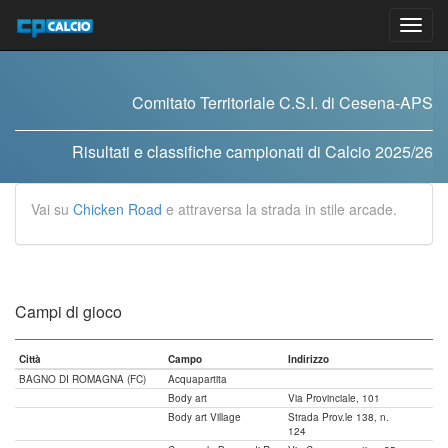
Vai
al
contenuto
Comitato Territoriale C.S.I. di Cesena-APS
Risultati e classifiche campionati di Calcio 2025/26
Vai su
Chicken Road
e attraversa la strada in stile arcade.
Campi di gioco
Città
Campo
Indirizzo
BAGNO DI ROMAGNA (FC)
Acquapartita
Body art
Via Provinciale, 101
Body art Village
Strada Prov.le 138, n.
124