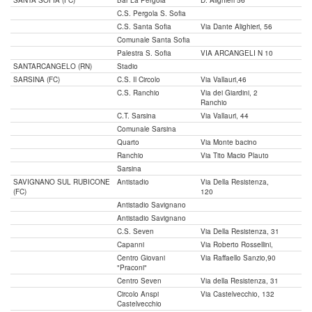
SANTA SOFIA (FC)
Bar La Pergola
D. Alighieri 56
C.S. Pergola S. Sofia
C.S. Santa Sofia
Via Dante Alighieri, 56
Comunale Santa Sofia
Palestra S. Sofia
VIA ARCANGELI N 10
SANTARCANGELO (RN)
Stadio
SARSINA (FC)
C.S. Il Circolo
Via Vallauri,46
C.S. Ranchio
Via dei Giardini, 2
Ranchio
C.T. Sarsina
Via Vallauri, 44
Comunale Sarsina
Quarto
Via Monte bacino
Ranchio
Via Tito Macio Plauto
Sarsina
SAVIGNANO SUL RUBICONE
Antistadio
Via Della Resistenza,
(FC)
120
Antistadio Savignano
Antistadio Savignano
C.S. Seven
Via Della Resistenza, 31
Capanni
Via Roberto Rossellini,
Centro Giovani
Via Raffaello Sanzio,90
"Praconi"
Centro Seven
Via della Resistenza, 31
Circolo Anspi
Via Castelvecchio, 132
Castelvecchio