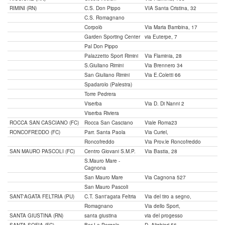
RIMINI (RN)
C.S. Don Pippo
VIA Santa Cristina, 32
C.S. Romagnano
Corpolò
Via Maria Bambina, 17
Garden Sporting Center
via Euterpe, 7
Pal Don Pippo
Palazzetto Sport Rimini
Via Flaminia, 28
S.Giuliano Rimini
Via Brennero 34
San Giuliano Rimini
Via E.Coletti 66
Spadarolo (Palestra)
Torre Pedrera
Viserba
Via D. Di Nanni 2
Viserba Riviera
ROCCA SAN CASCIANO (FC)
Rocca San Casciano
Viale Roma23
RONCOFREDDO (FC)
Parr. Santa Paola
Via Curiel,
Roncofreddo
Via Prov.le Roncofreddo
SAN MAURO PASCOLI (FC)
Centro Giovani S.M.P.
Via Bastia, 28
S.Mauro Mare -
Cagnona
San Mauro Mare
Via Cagnona 527
San Mauro Pascoli
SANT'AGATA FELTRIA (PU)
C.T. Sant'agata Feltria
Via del tiro a segno,
Romagnano
Via dello Sport,
SANTA GIUSTINA (RN)
santa giustina
via del progesso