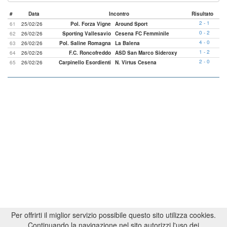
#
Data
Incontro
Risultato
2 - 1
61
25/02/26
Pol. Forza Vigne
Around Sport
0 - 2
62
26/02/26
Sporting Vallesavio
Cesena FC Femminile
4 - 0
63
26/02/26
Pol. Saline Romagna
La Balena
1 - 2
64
26/02/26
F.C. Roncofreddo
ASD San Marco Sideroxy
2 - 0
65
26/02/26
Carpinello Esordienti
N. Virtus Cesena
Per offrirti il miglior servizio possibile questo sito utilizza cookies.
Continuando la navigazione nel sito autorizzi l'uso dei