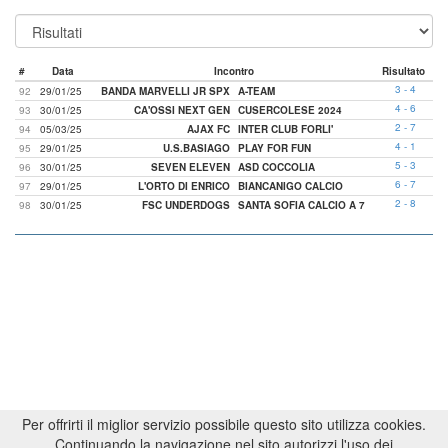
#
Data
Incontro
Risultato
3 - 4
92
29/01/25
BANDA MARVELLI JR SPX
A-TEAM
4 - 6
93
30/01/25
CA'OSSI NEXT GEN
CUSERCOLESE 2024
2 - 7
94
05/03/25
AJAX FC
INTER CLUB FORLI'
4 - 1
95
29/01/25
U.S.BASIAGO
PLAY FOR FUN
5 - 3
96
30/01/25
SEVEN ELEVEN
ASD COCCOLIA
6 - 7
97
29/01/25
L'ORTO DI ENRICO
BIANCANIGO CALCIO
2 - 8
98
30/01/25
FSC UNDERDOGS
SANTA SOFIA CALCIO A 7
Per offrirti il miglior servizio possibile questo sito utilizza cookies.
Continuando la navigazione nel sito autorizzi l'uso dei