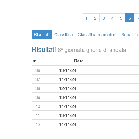
(curr
1
2
3
4
5
6
Risultati
Classifica
Classifica marcatori
Squalifica
Risultati
6ª giornata girone di andata
#
Data
36
13/11/24
37
14/11/24
38
12/11/24
39
13/11/24
40
14/11/24
41
13/11/24
42
14/11/24