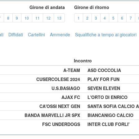
Girone di andata
Girone di ritorno
ent)
7
8
9
10
11
12
13
1
2
3
4
5
6
7
ti
Diffidati
Cartellini
Ammende
Squalifiche a tempo ai giocatori
Incontro
A-TEAM
ASD COCCOLIA
CUSERCOLESE 2024
PLAY FOR FUN
U.S.BASIAGO
SEVEN ELEVEN
AJAX FC
L'ORTO DI ENRICO
CA'OSSI NEXT GEN
SANTA SOFIA CALCIO A
BANDA MARVELLI JR SPX
BIANCANIGO CALCIO
FSC UNDERDOGS
INTER CLUB FORLI'