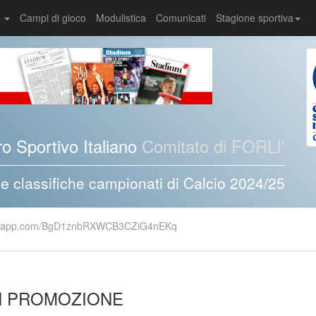
i
Campi di gioco
Modulistica
Comunicati
Stagione sportiva
o Sportivo Italiano
Comitato di FORLI'
i e classifiche campionati di Calcio 2024/25
whatsapp.com/BgD1znbRXWCB3CZiG4nEKq
EN PROMOZIONE