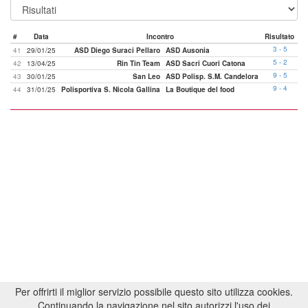
#
Data
Incontro
Risultato
3 - 5
41
29/01/25
ASD Diego Suraci Pellaro
ASD Ausonia
5 - 2
42
13/04/25
Rin Tin Team
ASD Sacri Cuori Catona
9 - 5
43
30/01/25
San Leo
ASD Polisp. S.M. Candelora
9 - 4
44
31/01/25
Polisportiva S. Nicola Gallina
La Boutique del food
Per offrirti il miglior servizio possibile questo sito utilizza cookies.
Continuando la navigazione nel sito autorizzi l'uso dei