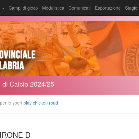
i
Campi di gioco
Modulistica
Comunicati
Esportazione
Stagio
i di Calcio 2024/25
 per lo sport
play chicken road
IRONE D