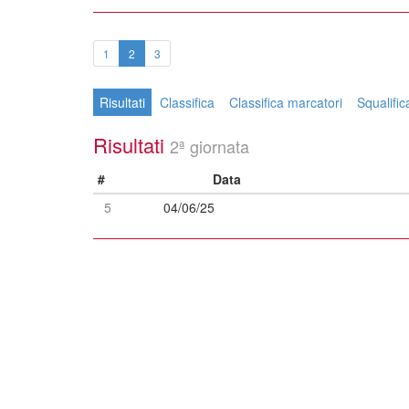
(current)
1
2
3
Risultati
Classifica
Classifica marcatori
Squalifica
Risultati
2ª giornata
#
Data
5
04/06/25