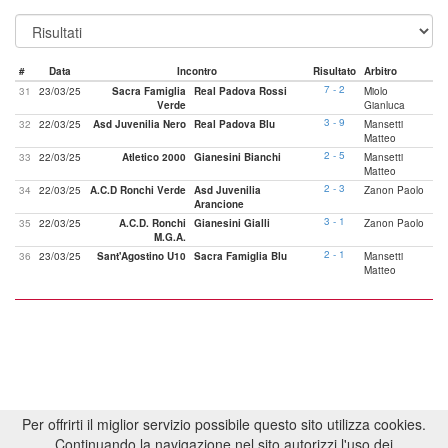
#
Data
Incontro
Risultato
Arbitro
7 - 2
31
23/03/25
Sacra Famiglia
Real Padova Rossi
Miolo
Verde
Gianluca
3 - 9
32
22/03/25
Asd Juvenilia Nero
Real Padova Blu
Mansetti
Matteo
2 - 5
33
22/03/25
Atletico 2000
Gianesini Bianchi
Mansetti
Matteo
2 - 3
34
22/03/25
A.C.D Ronchi Verde
Asd Juvenilia
Zanon Paolo
Arancione
3 - 1
35
22/03/25
A.C.D. Ronchi
Gianesini Gialli
Zanon Paolo
M.G.A.
2 - 1
36
23/03/25
Sant'Agostino U10
Sacra Famiglia Blu
Mansetti
Matteo
Per offrirti il miglior servizio possibile questo sito utilizza cookies.
Continuando la navigazione nel sito autorizzi l'uso dei