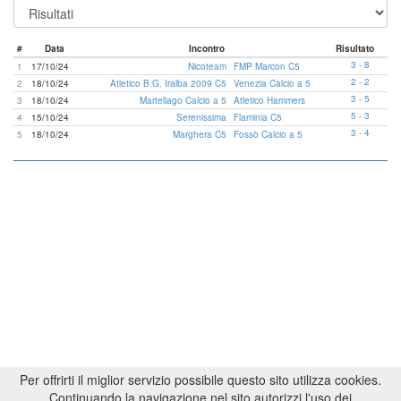
#
Data
Incontro
Risultato
3 - 8
1
17/10/24
Nicoteam
FMP Marcon C5
2 - 2
2
18/10/24
Atletico B.G. Iralba 2009 C5
Venezia Calcio a 5
3 - 5
3
18/10/24
Martellago Calcio a 5
Atletico Hammers
5 - 3
4
15/10/24
Serenissima
Flaminia C5
3 - 4
5
18/10/24
Marghera C5
Fossò Calcio a 5
Per offrirti il miglior servizio possibile questo sito utilizza cookies.
Continuando la navigazione nel sito autorizzi l'uso dei