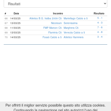
#
Data
Incontro
Risultato
5 - 1
66
14/03/25
Atletico B.G. Iralba 2009 C5
Martellago Calcio a 5
4 - 3
67
13/03/25
Nicoteam
Serenissima
7 - 6
68
11/03/25
FMP Marcon C5
Marghera C5
4 - 8
69
13/03/25
Flaminia C5
Venezia Calcio a 5
3 - 4
70
14/03/25
Fossò Calcio a 5
Atletico Hammers
Per offrirti il miglior servizio possibile questo sito utilizza cookies.
Continuando la navigazione nel sito autorizzi l'uso dei