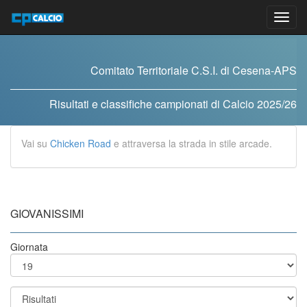
Vai
al
contenuto
Comitato Territoriale C.S.I. di Cesena-APS
Risultati e classifiche campionati di Calcio 2025/26
Vai su
Chicken Road
e attraversa la strada in stile arcade.
GIOVANISSIMI
Giornata