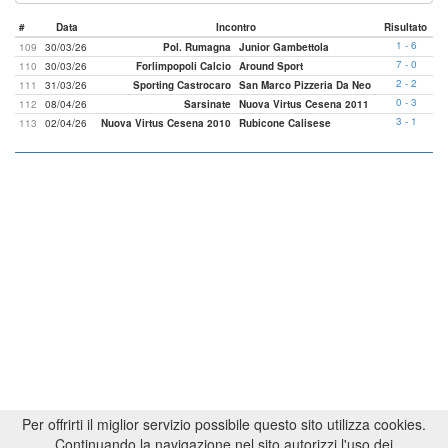
#
Data
Incontro
Risultato
1 - 6
109
30/03/26
Pol. Rumagna
Junior Gambettola
7 - 0
110
30/03/26
Forlimpopoli Calcio
Around Sport
2 - 2
111
31/03/26
Sporting Castrocaro
San Marco Pizzeria Da Neo
0 - 3
112
08/04/26
Sarsinate
Nuova Virtus Cesena 2011
3 - 1
113
02/04/26
Nuova Virtus Cesena 2010
Rubicone Calisese
Per offrirti il miglior servizio possibile questo sito utilizza cookies.
Continuando la navigazione nel sito autorizzi l'uso dei