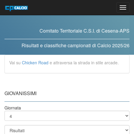
Vai
al
contenuto
Comitato Territoriale C.S.I. di Cesena-APS
Risultati e classifiche campionati di Calcio 2025/26
Vai su
Chicken Road
e attraversa la strada in stile arcade.
GIOVANISSIMI
Giornata