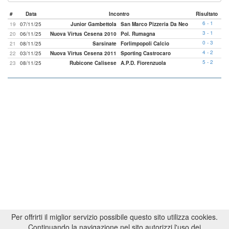
#
Data
Incontro
Risultato
6 - 1
19
07/11/25
Junior Gambettola
San Marco Pizzeria Da Neo
3 - 1
20
06/11/25
Nuova Virtus Cesena 2010
Pol. Rumagna
0 - 3
21
08/11/25
Sarsinate
Forlimpopoli Calcio
4 - 2
22
03/11/25
Nuova Virtus Cesena 2011
Sporting Castrocaro
5 - 2
23
08/11/25
Rubicone Calisese
A.P.D. Fiorenzuola
Per offrirti il miglior servizio possibile questo sito utilizza cookies.
Continuando la navigazione nel sito autorizzi l'uso dei