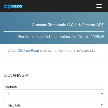
Vai
al
contenuto
Comitato Territoriale C.S.I. di Cesena-APS
Risultati e classifiche campionati di Calcio 2025/26
Vai su
Chicken Road
e attraversa la strada in stile arcade.
GIOVANISSIMI
Giornata