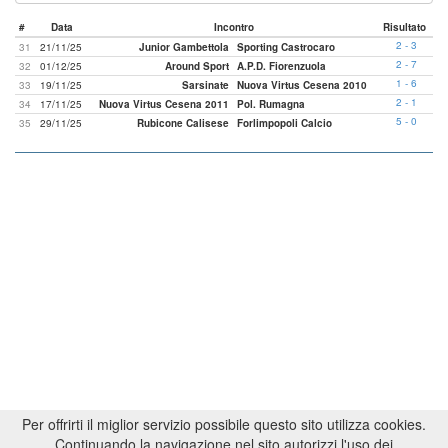
#
Data
Incontro
Risultato
2 - 3
31
21/11/25
Junior Gambettola
Sporting Castrocaro
2 - 7
32
01/12/25
Around Sport
A.P.D. Fiorenzuola
1 - 6
33
19/11/25
Sarsinate
Nuova Virtus Cesena 2010
2 - 1
34
17/11/25
Nuova Virtus Cesena 2011
Pol. Rumagna
5 - 0
35
29/11/25
Rubicone Calisese
Forlimpopoli Calcio
Per offrirti il miglior servizio possibile questo sito utilizza cookies.
Continuando la navigazione nel sito autorizzi l'uso dei